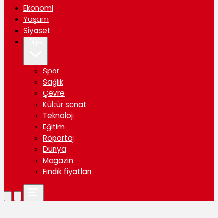
Ekonomi
Yaşam
Siyaset
Diğer
Spor
Sağlık
Çevre
Kültür sanat
Teknoloji
Eğitim
Röportaj
Dünya
Magazin
Fındık fiyatları