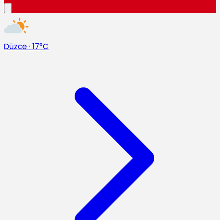
Düzce
·
17°C