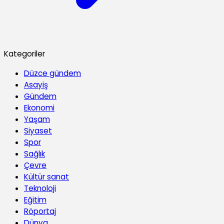
Kategoriler
Düzce gündem
Asayiş
Gündem
Ekonomi
Yaşam
Siyaset
Spor
Sağlık
Çevre
Kültür sanat
Teknoloji
Eğitim
Röportaj
Dünya