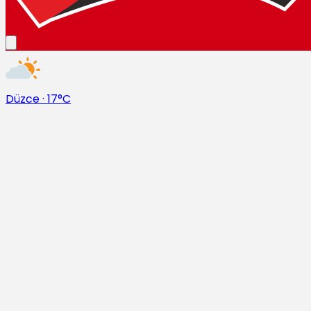
Düzce
·
17°C