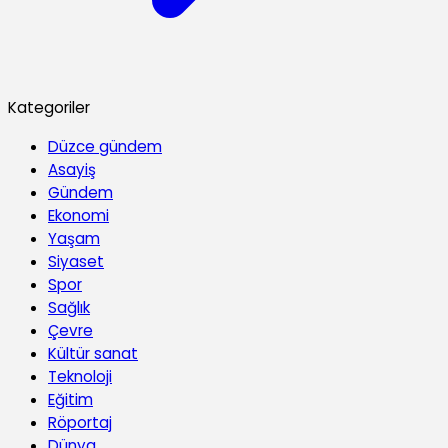
Kategoriler
Düzce gündem
Asayiş
Gündem
Ekonomi
Yaşam
Siyaset
Spor
Sağlık
Çevre
Kültür sanat
Teknoloji
Eğitim
Röportaj
Dünya