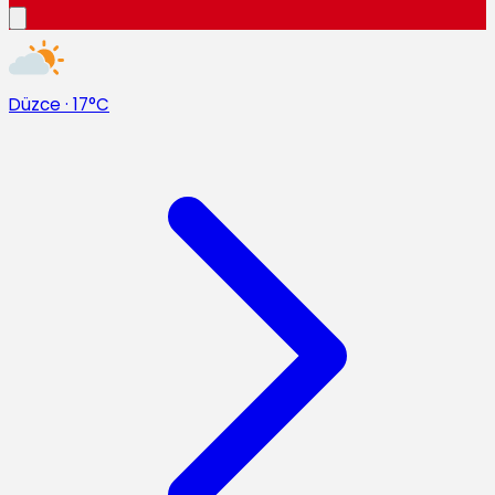
Düzce
·
17°C