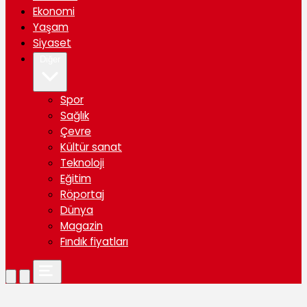
Ekonomi
Yaşam
Siyaset
Diğer
Spor
Sağlık
Çevre
Kültür sanat
Teknoloji
Eğitim
Röportaj
Dünya
Magazin
Fındık fiyatları