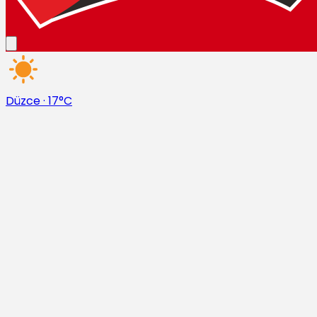
Düzce
·
17°C