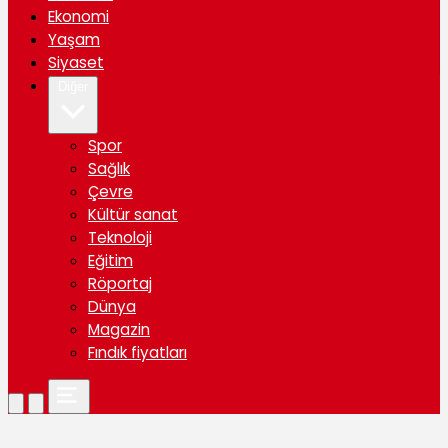
Ekonomi
Yaşam
Siyaset
Diğer
Spor
Sağlık
Çevre
Kültür sanat
Teknoloji
Eğitim
Röportaj
Dünya
Magazin
Fındık fiyatları