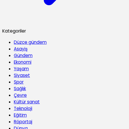
Kategoriler
Düzce gündem
Asayiş
Gündem
Ekonomi
Yaşam
Siyaset
Spor
Sağlık
Çevre
Kültür sanat
Teknoloji
Eğitim
Röportaj
Dünya