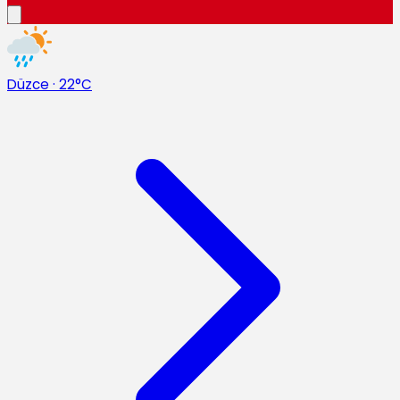
Düzce
·
22°C