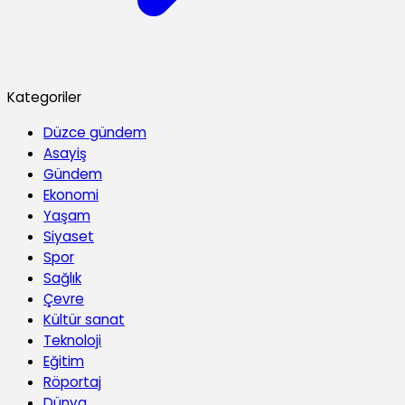
Kategoriler
Düzce gündem
Asayiş
Gündem
Ekonomi
Yaşam
Siyaset
Spor
Sağlık
Çevre
Kültür sanat
Teknoloji
Eğitim
Röportaj
Dünya