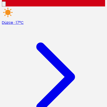
Düzce
·
17°C