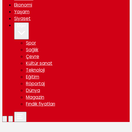
Ekonomi
Yaşam
Siyaset
Diğer
Spor
Sağlık
Çevre
Kültür sanat
Teknoloji
Eğitim
Röportaj
Dünya
Magazin
Fındık fiyatları