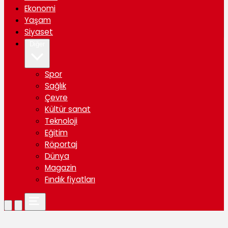
Ekonomi
Yaşam
Siyaset
Diğer
Spor
Sağlık
Çevre
Kültür sanat
Teknoloji
Eğitim
Röportaj
Dünya
Magazin
Fındık fiyatları