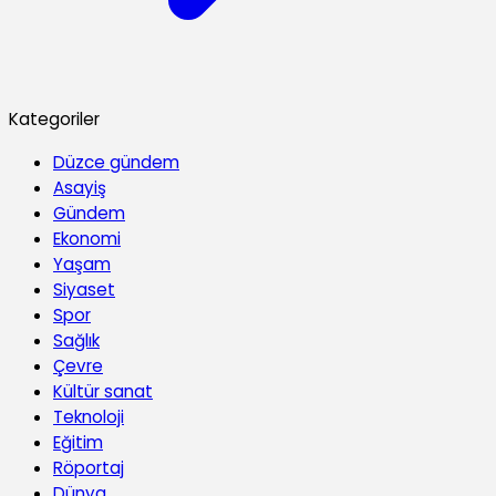
Kategoriler
Düzce gündem
Asayiş
Gündem
Ekonomi
Yaşam
Siyaset
Spor
Sağlık
Çevre
Kültür sanat
Teknoloji
Eğitim
Röportaj
Dünya