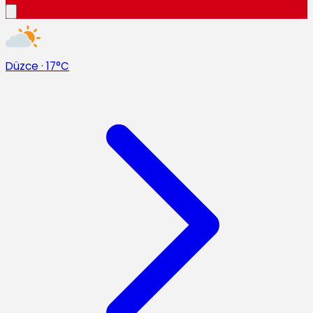
Düzce
·
17°C