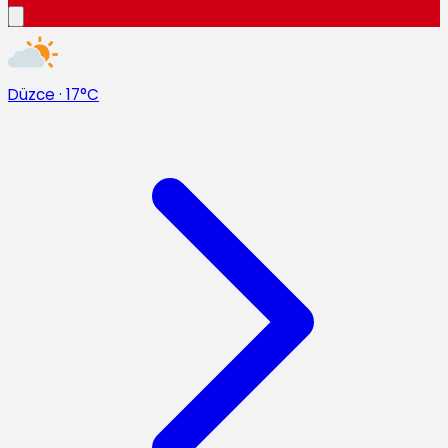
Düzce
·
17°C