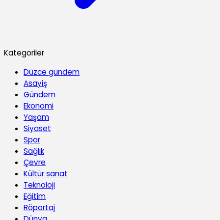
Kategoriler
Düzce gündem
Asayiş
Gündem
Ekonomi
Yaşam
Siyaset
Spor
Sağlık
Çevre
Kültür sanat
Teknoloji
Eğitim
Röportaj
Dünya