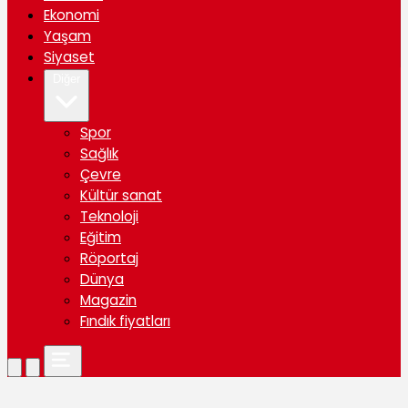
Ekonomi
Yaşam
Siyaset
Diğer
Spor
Sağlık
Çevre
Kültür sanat
Teknoloji
Eğitim
Röportaj
Dünya
Magazin
Fındık fiyatları