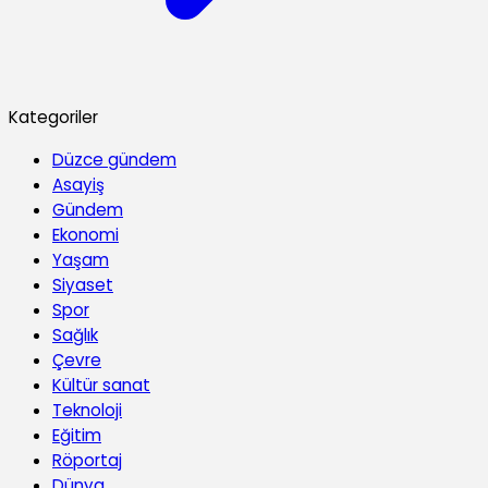
Kategoriler
Düzce gündem
Asayiş
Gündem
Ekonomi
Yaşam
Siyaset
Spor
Sağlık
Çevre
Kültür sanat
Teknoloji
Eğitim
Röportaj
Dünya