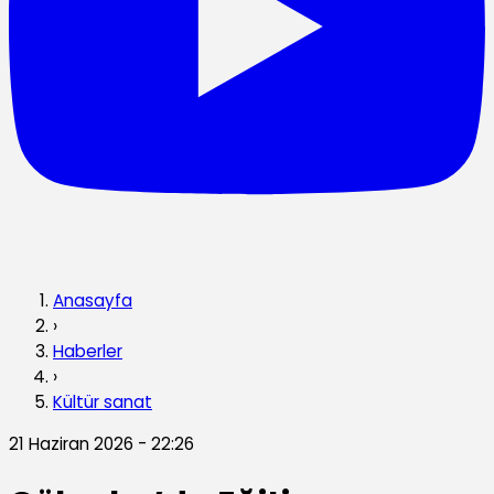
Anasayfa
›
Haberler
›
Kültür sanat
21 Haziran 2026 - 22:26