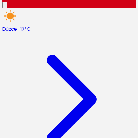
Düzce
·
17°C