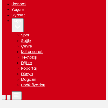
Ekonomi
Yaşam
Siyaset
Diğer
Spor
Sağlık
Çevre
Kültür sanat
Teknoloji
Eğitim
Röportaj
Dünya
Magazin
Fındık fiyatları