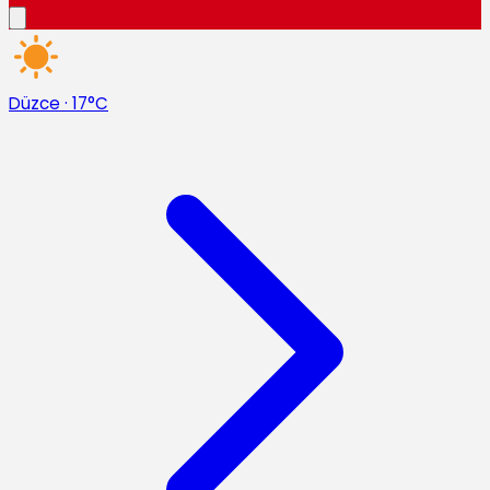
Düzce
·
17°C