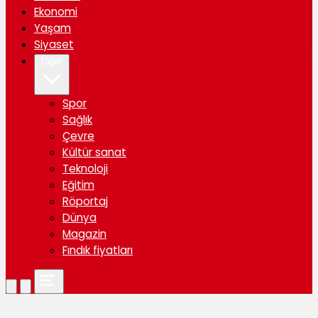
Ekonomi
Yaşam
Siyaset
Diğer
Spor
Sağlık
Çevre
Kültür sanat
Teknoloji
Eğitim
Röportaj
Dünya
Magazin
Fındık fiyatları