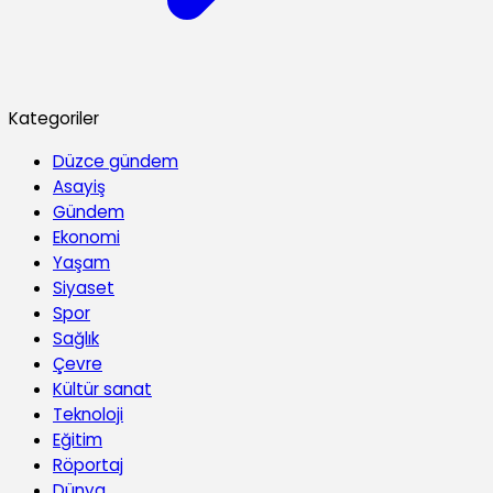
Kategoriler
Düzce gündem
Asayiş
Gündem
Ekonomi
Yaşam
Siyaset
Spor
Sağlık
Çevre
Kültür sanat
Teknoloji
Eğitim
Röportaj
Dünya