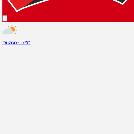
Düzce
·
17°C