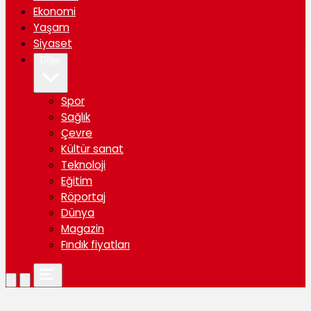
Ekonomi
Yaşam
Siyaset
Diğer
Spor
Sağlık
Çevre
Kültür sanat
Teknoloji
Eğitim
Röportaj
Dünya
Magazin
Fındık fiyatları