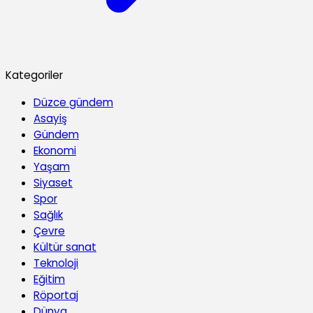
Kategoriler
Düzce gündem
Asayiş
Gündem
Ekonomi
Yaşam
Siyaset
Spor
Sağlık
Çevre
Kültür sanat
Teknoloji
Eğitim
Röportaj
Dünya