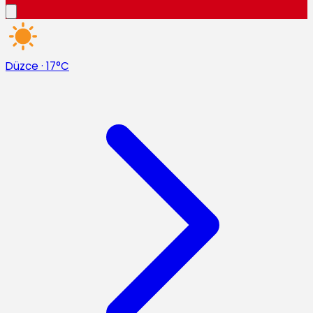
Düzce
·
17°C