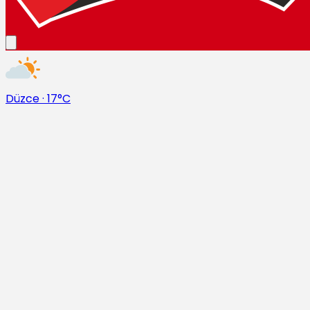
Düzce
·
17°C