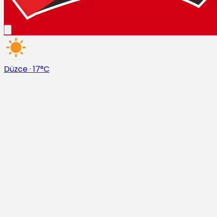
Düzce
·
17°C