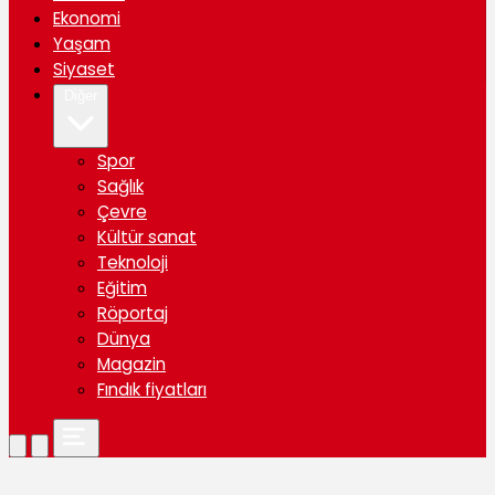
Ekonomi
Yaşam
Siyaset
Diğer
Spor
Sağlık
Çevre
Kültür sanat
Teknoloji
Eğitim
Röportaj
Dünya
Magazin
Fındık fiyatları