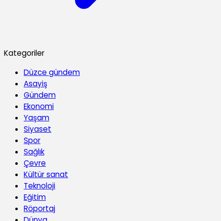
Kategoriler
Düzce gündem
Asayiş
Gündem
Ekonomi
Yaşam
Siyaset
Spor
Sağlık
Çevre
Kültür sanat
Teknoloji
Eğitim
Röportaj
Dünya