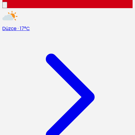
Düzce
·
17°C