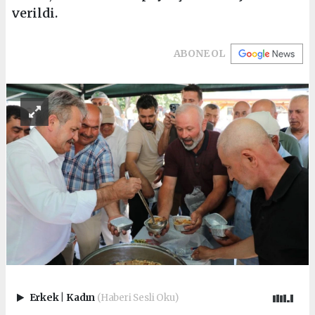
verildi.
ABONE OL
Erkek
|
Kadın
(Haberi Sesli Oku)