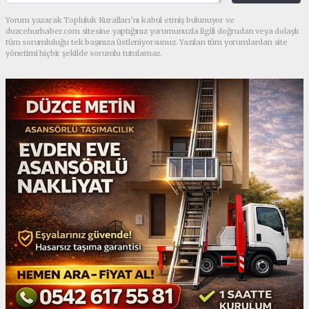
Yorum yazarak Topluluk Kuralları’nı kabul etmiş bulunuyor ve
duzcehurhaber.com sitesine yaptığınız yorumunuzla ilgili doğrudan veya dolaylı
tüm sorumluluğu tek başınıza üstleniyorsunuz. Yazılan tüm yorumlardan site
yönetimi hiçbir şekilde sorumlu tutulamaz.