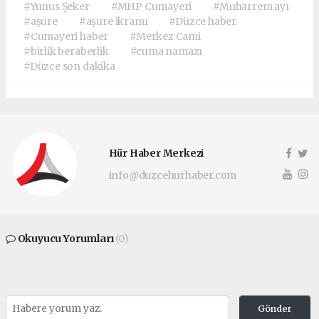
#Yunus Şeker
#MHP Cumayeri
#Muharrem ayı
#aşure
#aşure ikramı
#Düzce haber
#Cumayeri haber
#Merkez Cami
#birlik beraberlik
#cuma namazı
#Düzce son dakika
Hür Haber Merkezi
info@duzcehurhaber.com
Okuyucu Yorumları
(0)
Gönder