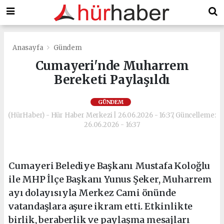
Anasayfa
Gündem
Cumayeri'nde Muharrem
Bereketi Paylaşıldı
GÜNDEM
(HürHaber) - Hür Haber Merkezi | 26.06.2026 - 16:37, Güncelleme:
26.06.2026 - 16:37
Cumayeri Belediye Başkanı Mustafa Koloğlu
ile MHP İlçe Başkanı Yunus Şeker, Muharrem
ayı dolayısıyla Merkez Cami önünde
vatandaşlara aşure ikram etti. Etkinlikte
birlik, beraberlik ve paylaşma mesajları