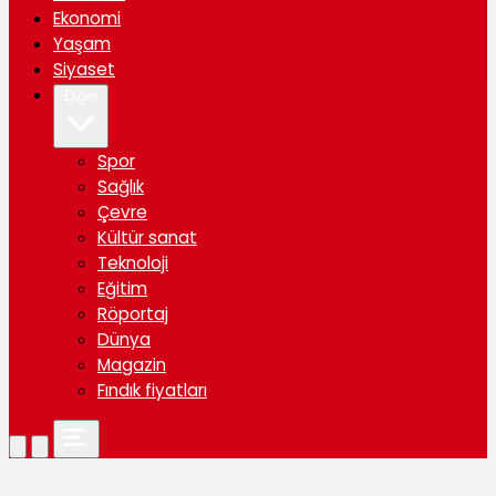
Ekonomi
Yaşam
Siyaset
Diğer
Spor
Sağlık
Çevre
Kültür sanat
Teknoloji
Eğitim
Röportaj
Dünya
Magazin
Fındık fiyatları