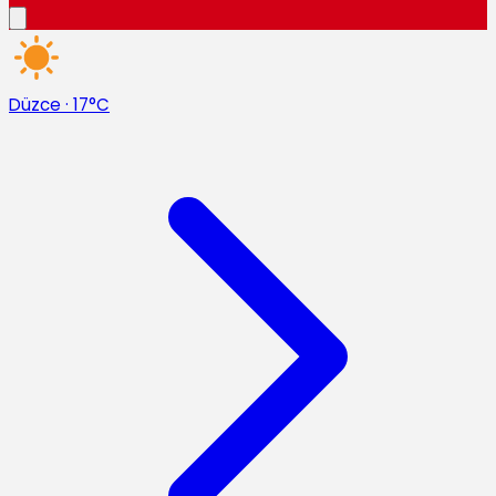
Düzce
·
17°C