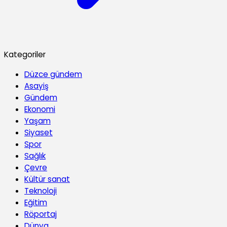
Kategoriler
Düzce gündem
Asayiş
Gündem
Ekonomi
Yaşam
Siyaset
Spor
Sağlık
Çevre
Kültür sanat
Teknoloji
Eğitim
Röportaj
Dünya