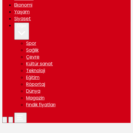
Ekonomi
Yaşam
Siyaset
Diğer
Spor
Sağlık
Çevre
Kültür sanat
Teknoloji
Eğitim
Röportaj
Dünya
Magazin
Fındık fiyatları