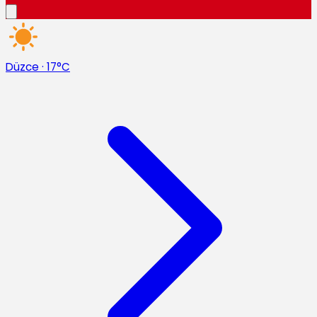
Düzce
·
17°C