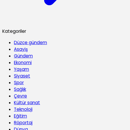
Kategoriler
Düzce gündem
Asayiş
Gündem
Ekonomi
Yaşam
Siyaset
Spor
Sağlık
Çevre
Kültür sanat
Teknoloji
Eğitim
Röportaj
Dünya