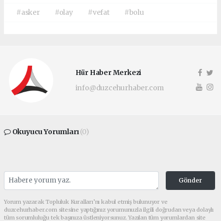
#asker
#olay
#vefat
#bolu
Hür Haber Merkezi
info@duzcehurhaber.com
Okuyucu Yorumları
(0)
Gönder
Yorum yazarak Topluluk Kuralları’nı kabul etmiş bulunuyor ve
duzcehurhaber.com sitesine yaptığınız yorumunuzla ilgili doğrudan veya dolaylı
tüm sorumluluğu tek başınıza üstleniyorsunuz. Yazılan tüm yorumlardan site