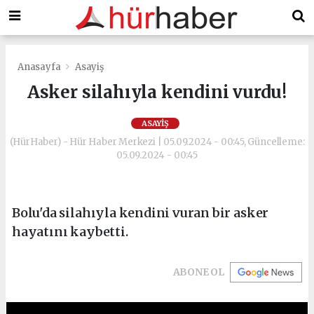
Anasayfa
Asayiş
Asker silahıyla kendini vurdu!
ASAYIŞ
(HürHaber) - Hür Haber Merkezi | 05.09.2024 - 00:45, Güncelleme:
05.09.2024 - 00:45
Bolu'da silahıyla kendini vuran bir asker
hayatını kaybetti.
ABONE OL