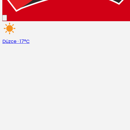
Düzce
·
17°C