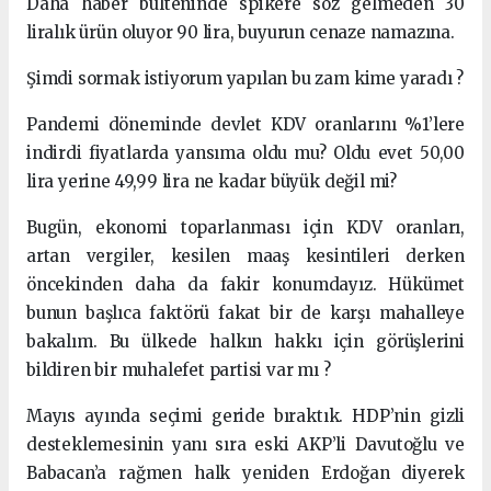
Daha haber bülteninde spikere söz gelmeden 30
liralık ürün oluyor 90 lira, buyurun cenaze namazına.
Şimdi sormak istiyorum yapılan bu zam kime yaradı ?
Pandemi döneminde devlet KDV oranlarını %1’lere
indirdi fiyatlarda yansıma oldu mu? Oldu evet 50,00
lira yerine 49,99 lira ne kadar büyük değil mi?
Bugün, ekonomi toparlanması için KDV oranları,
artan vergiler, kesilen maaş kesintileri derken
öncekinden daha da fakir konumdayız. Hükümet
bunun başlıca faktörü fakat bir de karşı mahalleye
bakalım. Bu ülkede halkın hakkı için görüşlerini
bildiren bir muhalefet partisi var mı ?
Mayıs ayında seçimi geride bıraktık. HDP’nin gizli
desteklemesinin yanı sıra eski AKP’li Davutoğlu ve
Babacan’a rağmen halk yeniden Erdoğan diyerek