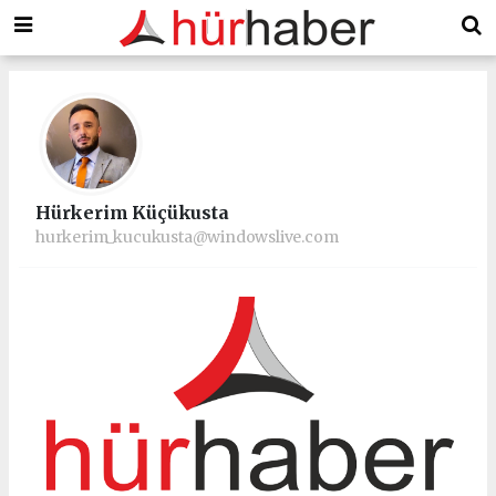
Hürkerim Küçükusta
hurkerim_kucukusta@windowslive.com