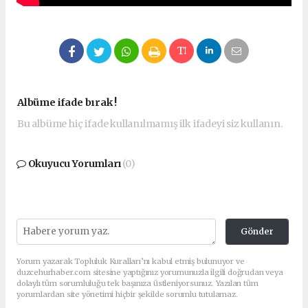
Albüme ifade bırak !
Bu albüme hiç ifade kullanılmamış ilk ifadeyi siz kullanın.
Okuyucu Yorumları
(0)
Gönder
Yorum yazarak Topluluk Kuralları’nı kabul etmiş bulunuyor ve
duzcehurhaber.com sitesine yaptığınız yorumunuzla ilgili doğrudan veya
dolaylı tüm sorumluluğu tek başınıza üstleniyorsunuz. Yazılan tüm
yorumlardan site yönetimi hiçbir şekilde sorumlu tutulamaz.