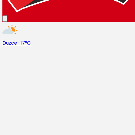
Düzce
·
17°C