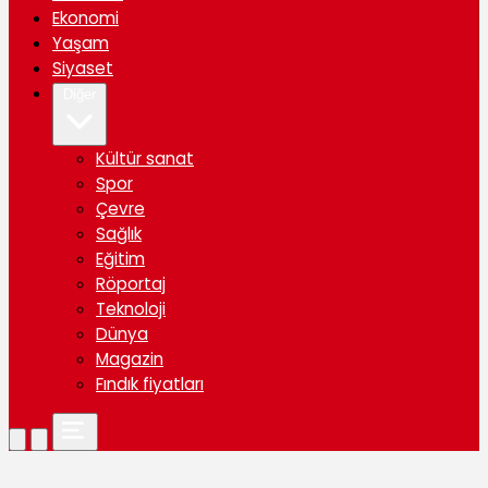
Ekonomi
Yaşam
Siyaset
Diğer
Kültür sanat
Spor
Çevre
Sağlık
Eğitim
Röportaj
Teknoloji
Dünya
Magazin
Fındık fiyatları