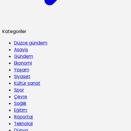
Kategoriler
Düzce gündem
Asayiş
Gündem
Ekonomi
Yaşam
Siyaset
Kültür sanat
Spor
Çevre
Sağlık
Eğitim
Röportaj
Teknoloji
Dünya