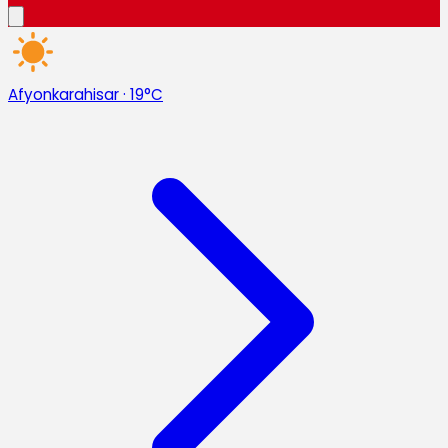
Afyonkarahisar
·
19°C