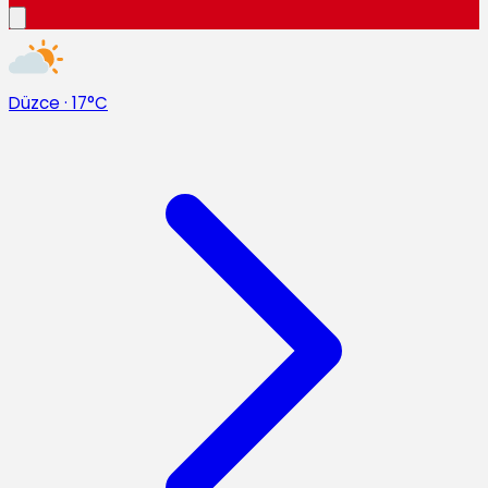
Düzce
·
17°C