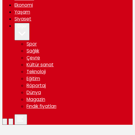
Ekonomi
Yaşam
Siyaset
Diğer
Spor
Sağlık
Çevre
Kültür sanat
Teknoloji
Eğitim
Röportaj
Dünya
Magazin
Fındık fiyatları