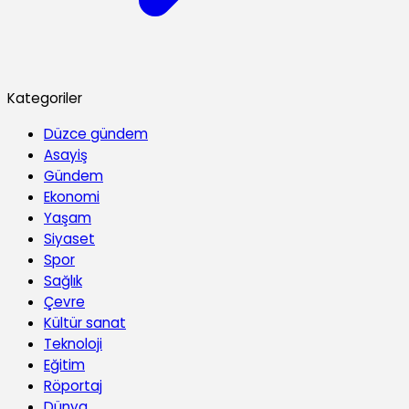
Kategoriler
Düzce gündem
Asayiş
Gündem
Ekonomi
Yaşam
Siyaset
Spor
Sağlık
Çevre
Kültür sanat
Teknoloji
Eğitim
Röportaj
Dünya