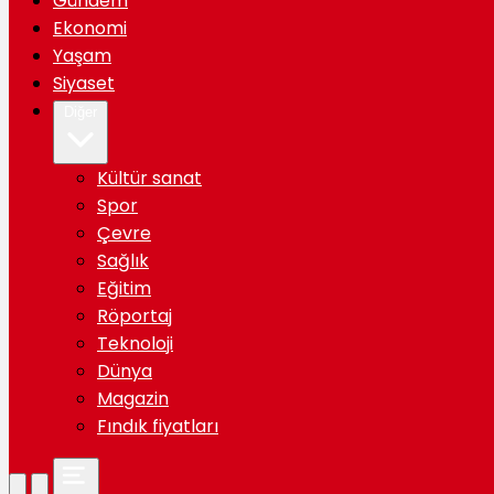
Gündem
Ekonomi
Yaşam
Siyaset
Diğer
Kültür sanat
Spor
Çevre
Sağlık
Eğitim
Röportaj
Teknoloji
Dünya
Magazin
Fındık fiyatları