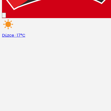
Düzce
·
17°C