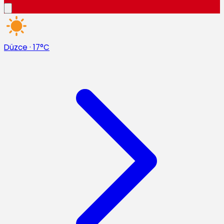
Düzce
·
17°C