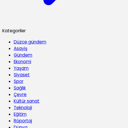
Kategoriler
Düzce gündem
Asayiş
Gündem
Ekonomi
Yaşam
Siyaset
Spor
Sağlık
Çevre
Kültür sanat
Teknoloji
Eğitim
Röportaj
Dünya