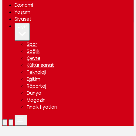
Ekonomi
Yaşam
Siyaset
Diğer
Spor
Sağlık
Çevre
Kültür sanat
Teknoloji
Eğitim
Röportaj
Dünya
Magazin
Fındık fiyatları