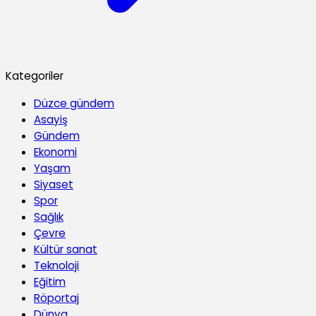
Kategoriler
Düzce gündem
Asayiş
Gündem
Ekonomi
Yaşam
Siyaset
Spor
Sağlık
Çevre
Kültür sanat
Teknoloji
Eğitim
Röportaj
Dünya