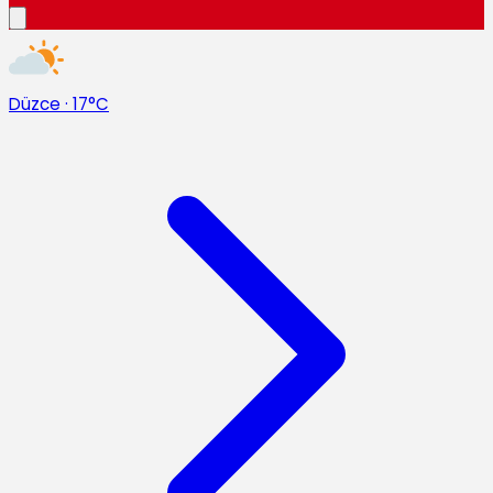
Düzce
·
17°C