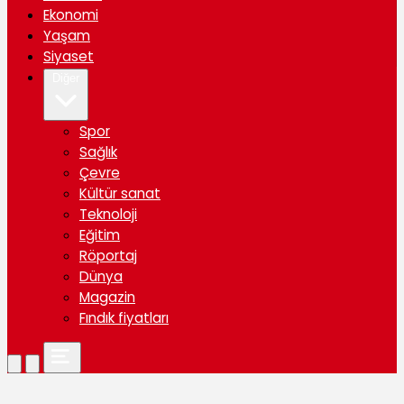
Ekonomi
Yaşam
Siyaset
Diğer
Spor
Sağlık
Çevre
Kültür sanat
Teknoloji
Eğitim
Röportaj
Dünya
Magazin
Fındık fiyatları