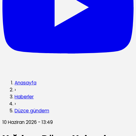
Anasayfa
›
Haberler
›
Düzce gündem
10 Haziran 2026 - 13:49