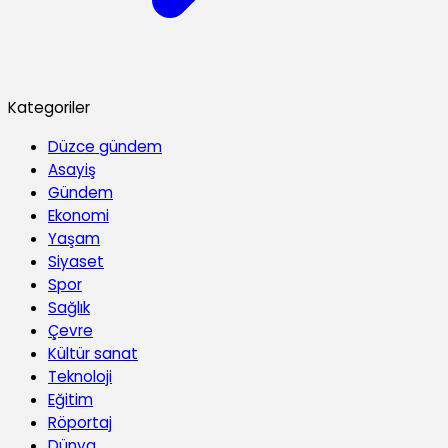
Kategoriler
Düzce gündem
Asayiş
Gündem
Ekonomi
Yaşam
Siyaset
Spor
Sağlık
Çevre
Kültür sanat
Teknoloji
Eğitim
Röportaj
Dünya