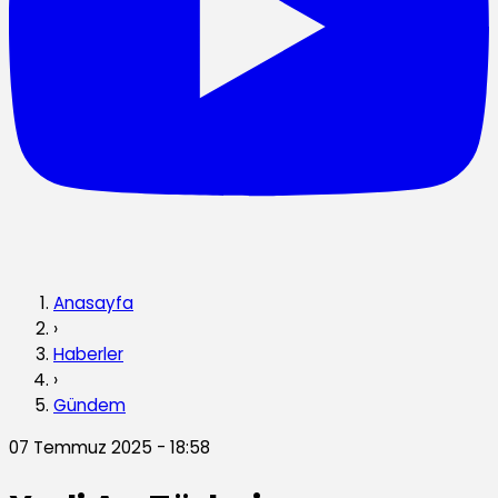
Anasayfa
›
Haberler
›
Gündem
07 Temmuz 2025 - 18:58