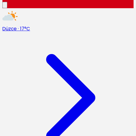
Düzce
·
17°C