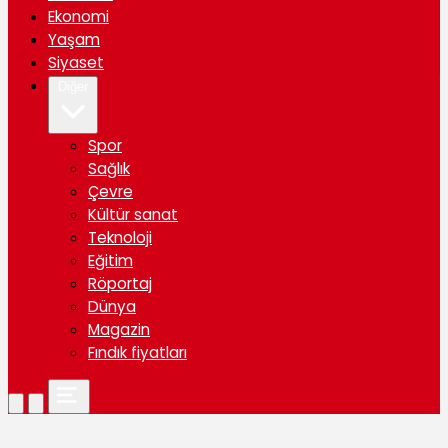
Ekonomi
Yaşam
Siyaset
Diğer
Spor
Sağlık
Çevre
Kültür sanat
Teknoloji
Eğitim
Röportaj
Dünya
Magazin
Fındık fiyatları