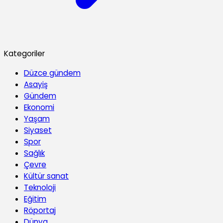
Kategoriler
Düzce gündem
Asayiş
Gündem
Ekonomi
Yaşam
Siyaset
Spor
Sağlık
Çevre
Kültür sanat
Teknoloji
Eğitim
Röportaj
Dünya