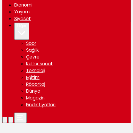
Ekonomi
Yaşam
Siyaset
Diğer
Spor
Sağlık
Çevre
Kültür sanat
Teknoloji
Eğitim
Röportaj
Dünya
Magazin
Fındık fiyatları