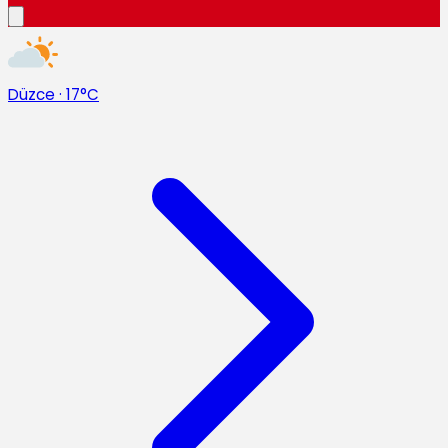
Düzce
·
17°C