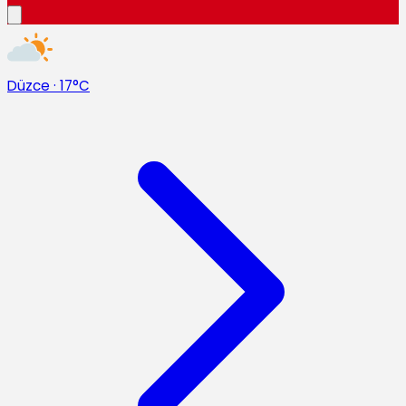
Düzce
·
17°C