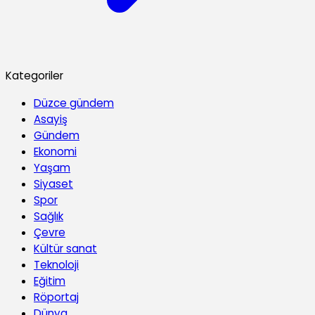
Kategoriler
Düzce gündem
Asayiş
Gündem
Ekonomi
Yaşam
Siyaset
Spor
Sağlık
Çevre
Kültür sanat
Teknoloji
Eğitim
Röportaj
Dünya