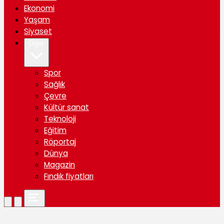
Ekonomi
Yaşam
Siyaset
Diğer
Spor
Sağlık
Çevre
Kültür sanat
Teknoloji
Eğitim
Röportaj
Dünya
Magazin
Fındık fiyatları