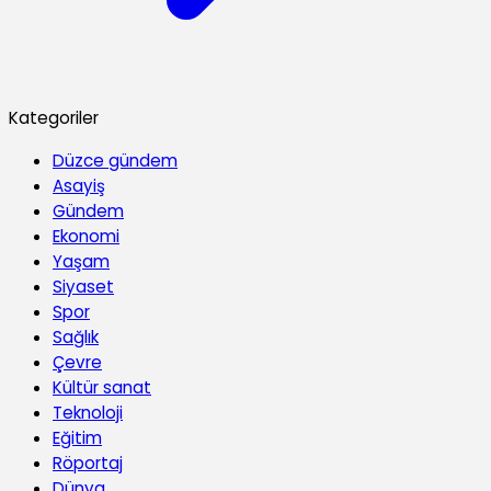
Kategoriler
Düzce gündem
Asayiş
Gündem
Ekonomi
Yaşam
Siyaset
Spor
Sağlık
Çevre
Kültür sanat
Teknoloji
Eğitim
Röportaj
Dünya