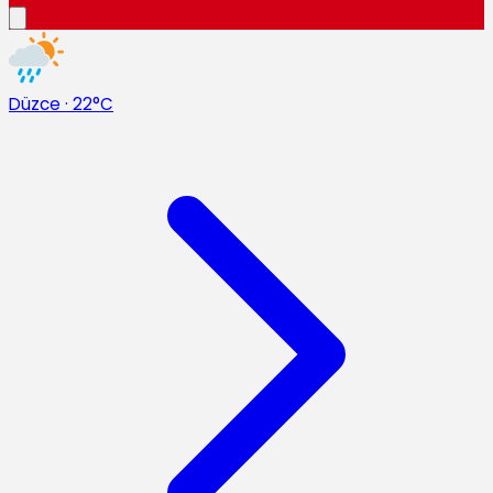
Düzce
·
22°C