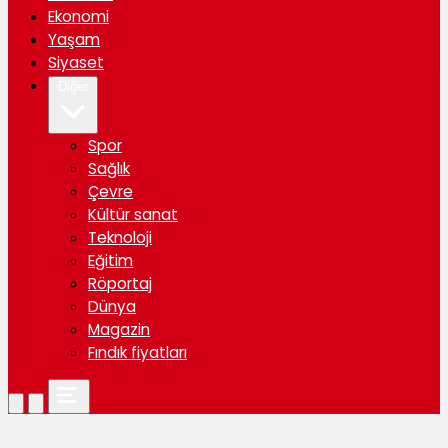
Ekonomi
Yaşam
Siyaset
Diğer
Spor
Sağlık
Çevre
Kültür sanat
Teknoloji
Eğitim
Röportaj
Dünya
Magazin
Fındık fiyatları