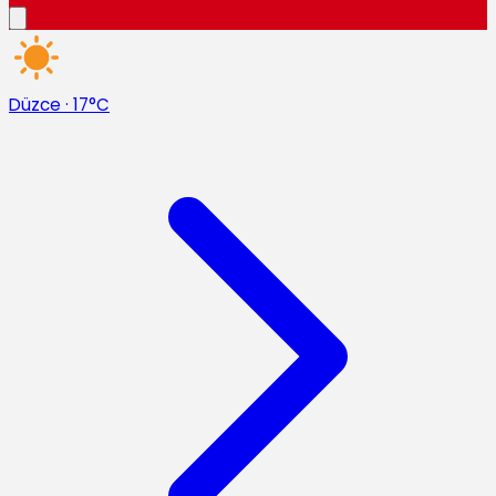
Düzce
·
17°C