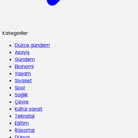
Kategoriler
Düzce gündem
Asayiş
Gündem
Ekonomi
Yaşam
Siyaset
Spor
Sağlık
Çevre
Kültür sanat
Teknoloji
Eğitim
Röportaj
Dünya