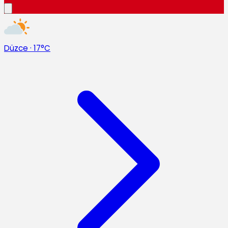
Düzce
·
17°C