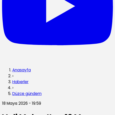
Anasayfa
›
Haberler
›
Düzce gündem
18 Mayıs 2026 - 19:59