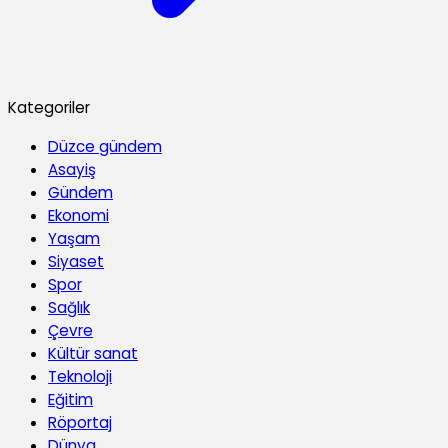
Kategoriler
Düzce gündem
Asayiş
Gündem
Ekonomi
Yaşam
Siyaset
Spor
Sağlık
Çevre
Kültür sanat
Teknoloji
Eğitim
Röportaj
Dünya