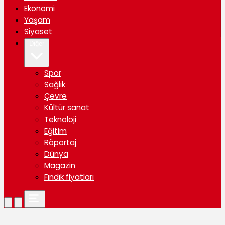
Ekonomi
Yaşam
Siyaset
Diğer
Spor
Sağlık
Çevre
Kültür sanat
Teknoloji
Eğitim
Röportaj
Dünya
Magazin
Fındık fiyatları