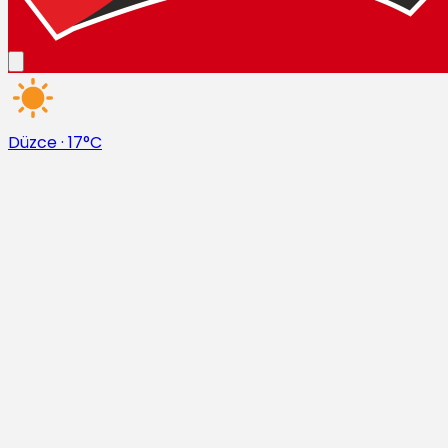
Düzce
·
17°C