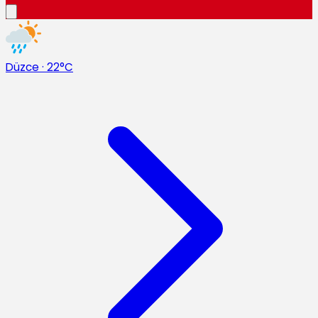
Düzce
·
22°C