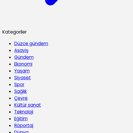
Kategoriler
Düzce gündem
Asayiş
Gündem
Ekonomi
Yaşam
Siyaset
Spor
Sağlık
Çevre
Kültür sanat
Teknoloji
Eğitim
Röportaj
Dünya