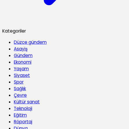
Kategoriler
Düzce gündem
Asayiş
Gündem
Ekonomi
Yaşam
Siyaset
Spor
Sağlık
Çevre
Kültür sanat
Teknoloji
Eğitim
Röportaj
Dünya