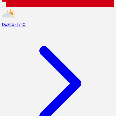
Düzce
·
17°C