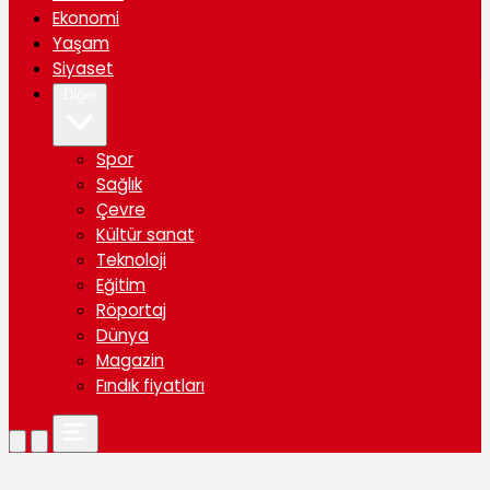
Ekonomi
Yaşam
Siyaset
Diğer
Spor
Sağlık
Çevre
Kültür sanat
Teknoloji
Eğitim
Röportaj
Dünya
Magazin
Fındık fiyatları