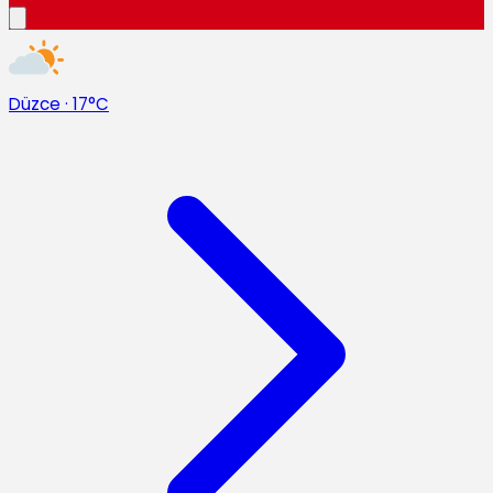
Düzce
·
17°C