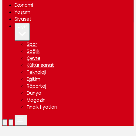
Ekonomi
Yaşam
Siyaset
Diğer
Spor
Sağlık
Çevre
Kültür sanat
Teknoloji
Eğitim
Röportaj
Dünya
Magazin
Fındık fiyatları