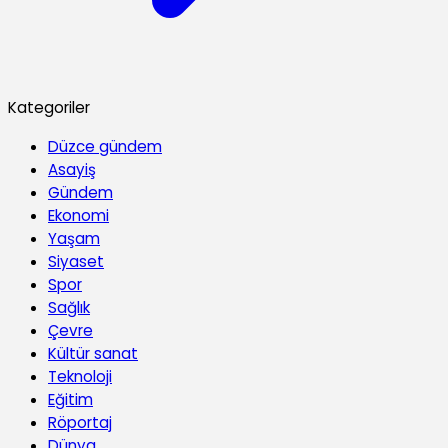
Kategoriler
Düzce gündem
Asayiş
Gündem
Ekonomi
Yaşam
Siyaset
Spor
Sağlık
Çevre
Kültür sanat
Teknoloji
Eğitim
Röportaj
Dünya