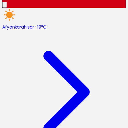
Afyonkarahisar
·
19°C