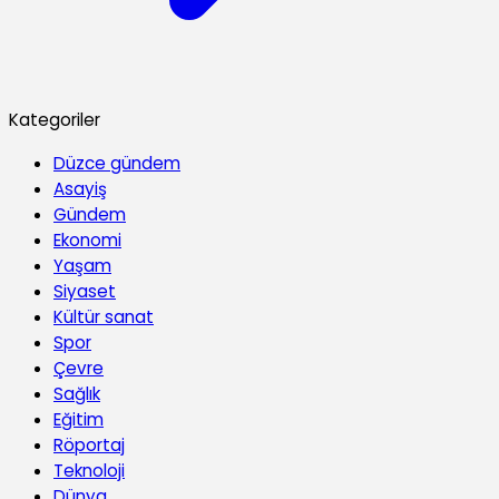
Kategoriler
Düzce gündem
Asayiş
Gündem
Ekonomi
Yaşam
Siyaset
Kültür sanat
Spor
Çevre
Sağlık
Eğitim
Röportaj
Teknoloji
Dünya