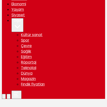
Ekonomi
Yaşam
Siyaset
Diğer
Kültür sanat
Spor
Çevre
Sağlık
Eğitim
Röportaj
Teknoloji
Dünya
Magazin
Fındık fiyatları