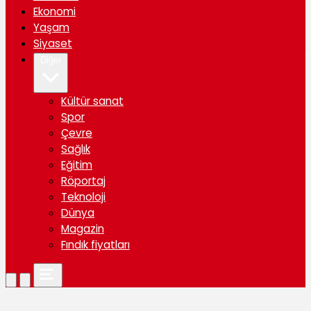
Ekonomi
Yaşam
Siyaset
Diğer
Kültür sanat
Spor
Çevre
Sağlık
Eğitim
Röportaj
Teknoloji
Dünya
Magazin
Fındık fiyatları