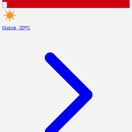
Düzce
·
20°C