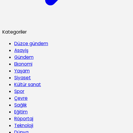
Kategoriler
Düzce gündem
Asayiş
Gündem
Ekonomi
Yaşam
Siyaset
Kültür sanat
Spor
Çevre
Sağlık
Eğitim
Röportaj
Teknoloji
Dünya