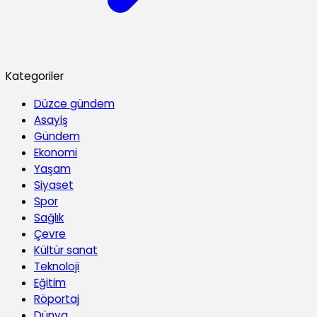
Kategoriler
Düzce gündem
Asayiş
Gündem
Ekonomi
Yaşam
Siyaset
Spor
Sağlık
Çevre
Kültür sanat
Teknoloji
Eğitim
Röportaj
Dünya