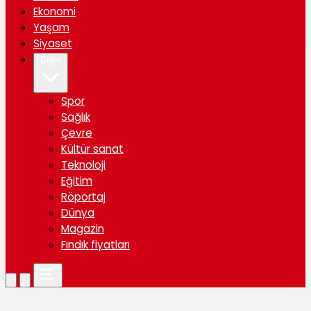
Ekonomi
Yaşam
Siyaset
Diğer
Spor
Sağlık
Çevre
Kültür sanat
Teknoloji
Eğitim
Röportaj
Dünya
Magazin
Fındık fiyatları