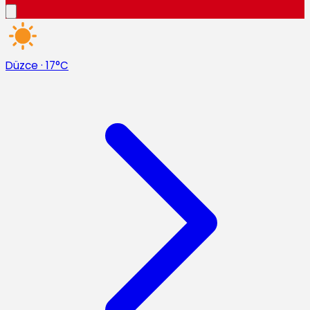
Düzce
·
17°C