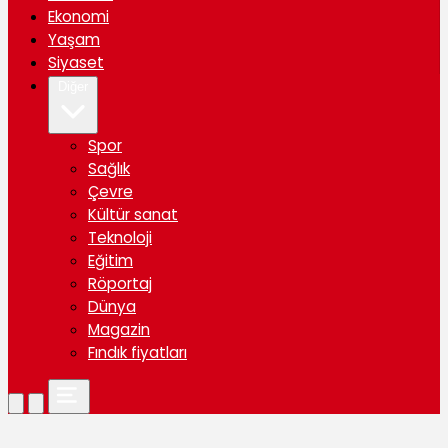
Ekonomi
Yaşam
Siyaset
Diğer
Spor
Sağlık
Çevre
Kültür sanat
Teknoloji
Eğitim
Röportaj
Dünya
Magazin
Fındık fiyatları