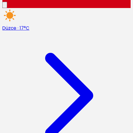
Düzce
·
17°C