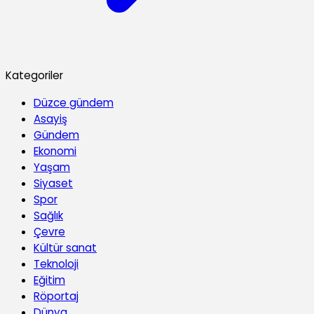
Kategoriler
Düzce gündem
Asayiş
Gündem
Ekonomi
Yaşam
Siyaset
Spor
Sağlık
Çevre
Kültür sanat
Teknoloji
Eğitim
Röportaj
Dünya