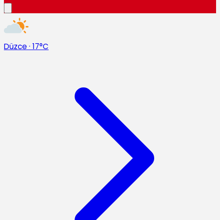
Düzce
·
17°C