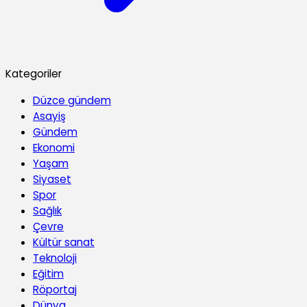
Kategoriler
Düzce gündem
Asayiş
Gündem
Ekonomi
Yaşam
Siyaset
Spor
Sağlık
Çevre
Kültür sanat
Teknoloji
Eğitim
Röportaj
Dünya