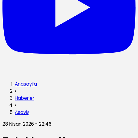
Anasayfa
›
Haberler
›
Asayiş
28 Nisan 2026 - 22:46