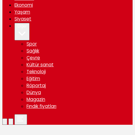
Ekonomi
Yaşam
Siyaset
Diğer
Spor
Sağlık
Çevre
Kültür sanat
Teknoloji
Eğitim
Röportaj
Dünya
Magazin
Fındık fiyatları