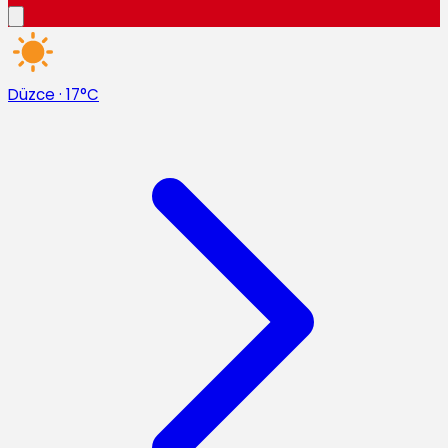
Düzce
·
17°C