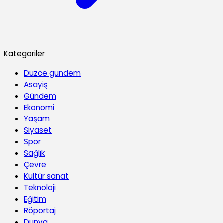
Kategoriler
Düzce gündem
Asayiş
Gündem
Ekonomi
Yaşam
Siyaset
Spor
Sağlık
Çevre
Kültür sanat
Teknoloji
Eğitim
Röportaj
Dünya