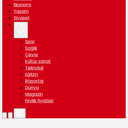
Ekonomi
Yaşam
Siyaset
Diğer
Spor
Sağlık
Çevre
Kültür sanat
Teknoloji
Eğitim
Röportaj
Dünya
Magazin
Fındık fiyatları