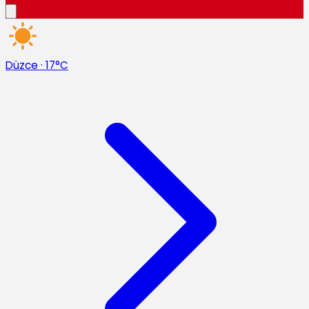
Düzce
·
17°C