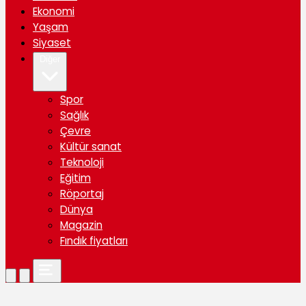
Ekonomi
Yaşam
Siyaset
Diğer
Spor
Sağlık
Çevre
Kültür sanat
Teknoloji
Eğitim
Röportaj
Dünya
Magazin
Fındık fiyatları