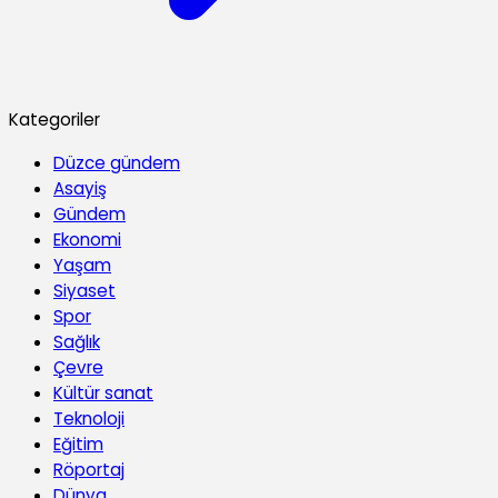
Kategoriler
Düzce gündem
Asayiş
Gündem
Ekonomi
Yaşam
Siyaset
Spor
Sağlık
Çevre
Kültür sanat
Teknoloji
Eğitim
Röportaj
Dünya