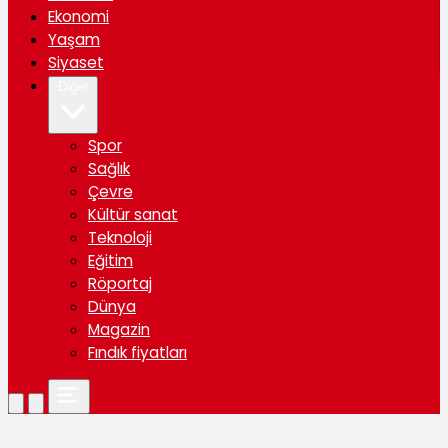
Ekonomi
Yaşam
Siyaset
Diğer
Spor
Sağlık
Çevre
Kültür sanat
Teknoloji
Eğitim
Röportaj
Dünya
Magazin
Fındık fiyatları