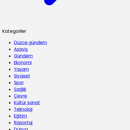
Kategoriler
Düzce gündem
Asayiş
Gündem
Ekonomi
Yaşam
Siyaset
Spor
Sağlık
Çevre
Kültür sanat
Teknoloji
Eğitim
Röportaj
Dünya