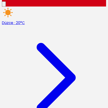
Düzce
·
20°C