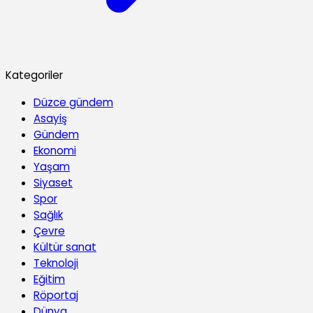
Kategoriler
Düzce gündem
Asayiş
Gündem
Ekonomi
Yaşam
Siyaset
Spor
Sağlık
Çevre
Kültür sanat
Teknoloji
Eğitim
Röportaj
Dünya