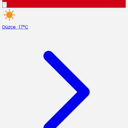
Düzce
·
17°C