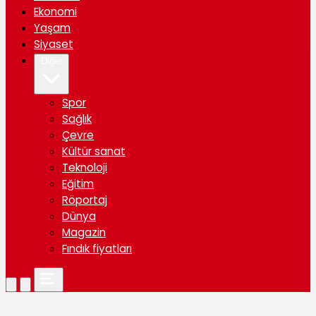
Ekonomi
Yaşam
Siyaset
Diğer
Spor
Sağlık
Çevre
Kültür sanat
Teknoloji
Eğitim
Röportaj
Dünya
Magazin
Fındık fiyatları