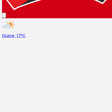
Düzce
·
17°C