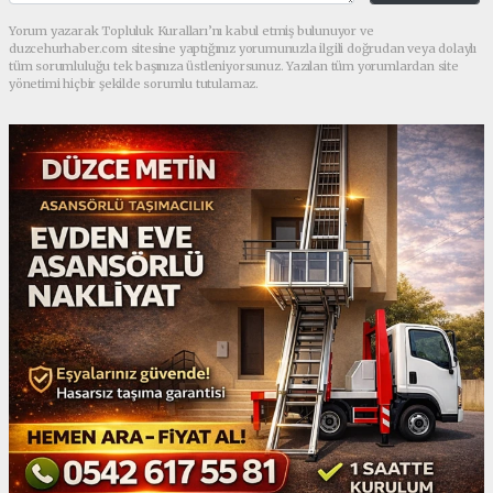
Yorum yazarak Topluluk Kuralları’nı kabul etmiş bulunuyor ve
duzcehurhaber.com sitesine yaptığınız yorumunuzla ilgili doğrudan veya dolaylı
tüm sorumluluğu tek başınıza üstleniyorsunuz. Yazılan tüm yorumlardan site
yönetimi hiçbir şekilde sorumlu tutulamaz.