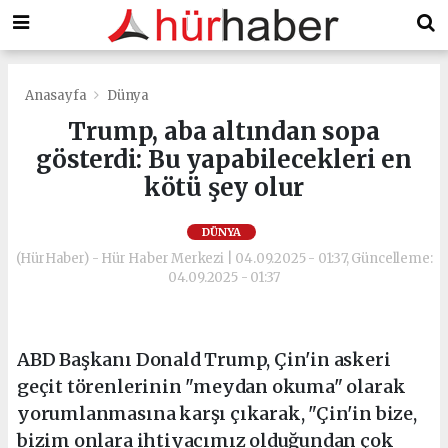
Anasayfa
Dünya
Trump, aba altından sopa
gösterdi: Bu yapabilecekleri en
kötü şey olur
DÜNYA
(HürHaber) - Hür Haber Merkezi | 04.09.2025 - 01:37, Güncelleme:
04.09.2025 - 01:37
ABD Başkanı Donald Trump, Çin'in askeri
geçit törenlerinin "meydan okuma" olarak
yorumlanmasına karşı çıkarak, "Çin'in bize,
bizim onlara ihtiyacımız olduğundan çok