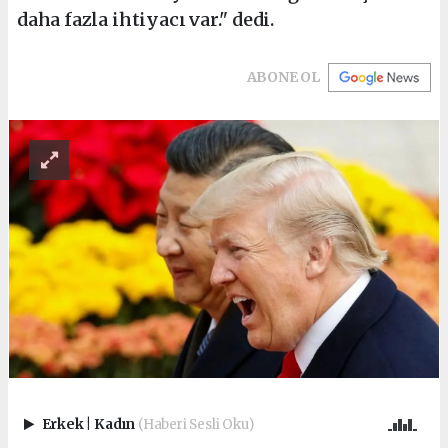
daha fazla ihtiyacı var." dedi.
ABONE OL
Erkek
|
Kadın
(Haberi Sesli Oku)